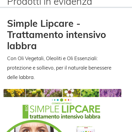
Prodotti in evidenza
Simple Lipcare -
E
L
Trattamento intensivo
-
M
labbra
Co
Ca
Con Oli Vegetali, Oleoliti e Oli Essenziali:
Un
C
na
protezione e sollievo, per il naturale benessere
es
i
A
delle labbra.
qu
l
a