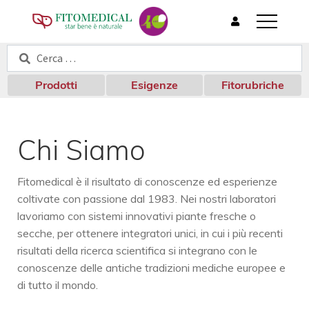
T
o
Cerca:
Cerca
g
g
l
Prodotti
Esigenze
Fitorubriche
e
n
a
v
Chi Siamo
i
g
a
Fitomedical è il risultato di conoscenze ed esperienze
t
coltivate con passione dal 1983. Nei nostri laboratori
i
lavoriamo con sistemi innovativi piante fresche o
o
n
secche, per ottenere integratori unici, in cui i più recenti
risultati della ricerca scientifica si integrano con le
conoscenze delle antiche tradizioni mediche europee e
di tutto il mondo.