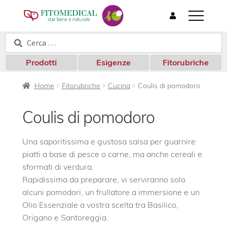
T
o
Cerca:
Cerca
g
g
l
Prodotti
Esigenze
Fitorubriche
e
n
Home
Fitorubriche
Cucina
Coulis di pomodoro
a
v
i
Coulis di pomodoro
g
a
t
Una saporitissima e gustosa salsa per guarnire
i
piatti a base di pesce o carne, ma anche cereali e
o
sformati di verdura.
n
Rapidissima da preparare, vi serviranno solo
alcuni pomodori, un frullatore a immersione e un
Olio Essenziale a vostra scelta tra Basilico,
Origano e Santoreggia.