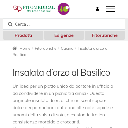
T
o
Cerca:
Cerca
g
g
l
Prodotti
Esigenze
Fitorubriche
e
n
Home
Fitorubriche
Cucina
Insalata d’orzo al
a
Basilico
v
i
g
Insalata d’orzo al Basilico
a
t
i
Un’idea per un piatto unico da portare in ufficio o
o
da condividere in un picnic tra amici? Questa
n
originale insalata di orzo, che unisce il sapore
dolce dei pomodorini datterino alle note sapide e
umami della salsa di soia, accostando tra loro
consistenze morbide e croccanti.