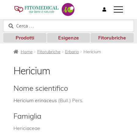
T
o
Cerca:
Cerca
g
g
l
Prodotti
Esigenze
Fitorubriche
e
n
Home
Fitorubriche
Erbario
Hericium
a
v
i
Hericium
g
a
t
Nome scientifico
i
o
Hericium erinaceus
(Bull.) Pers.
n
Famiglia
Hericiaceae