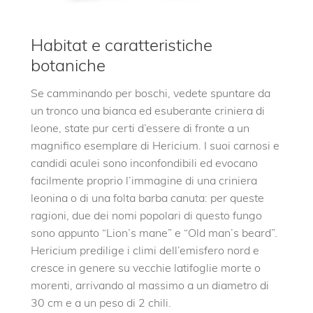
Habitat e caratteristiche
botaniche
Se camminando per boschi, vedete spuntare da
un tronco una bianca ed esuberante criniera di
leone, state pur certi d’essere di fronte a un
magnifico esemplare di Hericium. I suoi carnosi e
candidi aculei sono inconfondibili ed evocano
facilmente proprio l’immagine di una criniera
leonina o di una folta barba canuta: per queste
ragioni, due dei nomi popolari di questo fungo
sono appunto “Lion’s mane” e “Old man’s beard”.
Hericium predilige i climi dell’emisfero nord e
cresce in genere su vecchie latifoglie morte o
morenti, arrivando al massimo a un diametro di
30 cm e a un peso di 2 chili.