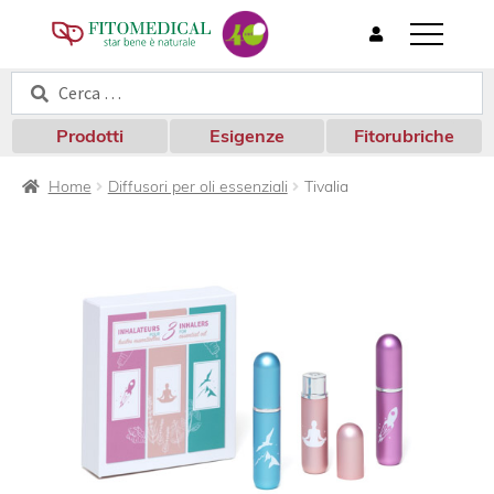
T
o
Cerca:
Cerca
g
g
l
Prodotti
Esigenze
Fitorubriche
e
n
Home
Diffusori per oli essenziali
Tivalia
a
v
i
g
a
t
i
o
n