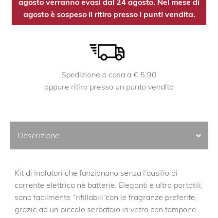
agosto verranno evasi dal 24 agosto. Nel mese di
agosto è sospeso il ritiro presso i punti vendita.
Spedizione a casa a € 5,90
oppure ritiro presso un punto vendita
Descrizione
Kit di inalatori che funzionano senza l’ausilio di
corrente elettrica nè batterie. Eleganti e ultra portatili,
sono facilmente “rifillabili”con le fragranze preferite,
grazie ad un piccolo serbatoio in vetro con tampone