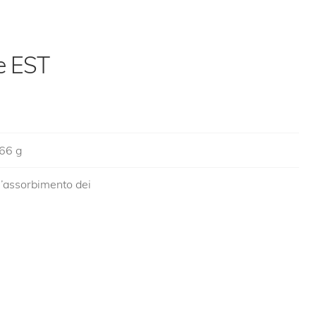
e EST
 66 g
l’assorbimento dei