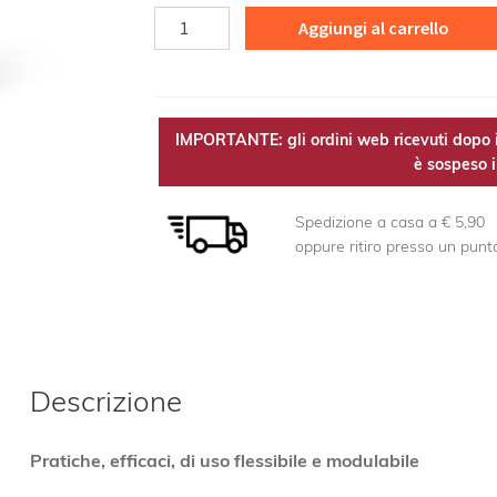
Glucomannano
Aggiungi al carrello
polvere
EST
quantità
IMPORTANTE: gli ordini web ricevuti dopo i
è sospeso il
Spedizione a casa a € 5,90
oppure ritiro presso un punt
Descrizione
Pratiche, efficaci, di uso flessibile e modulabile