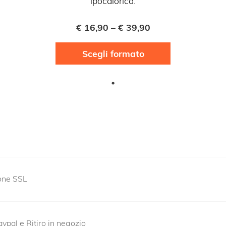
ipocalorica.
€
16,90
–
€
39,90
Questo
Scegli formato
prodotto
ha
più
varianti.
Le
opzioni
possono
essere
scelte
ione SSL
nella
pagina
del
ypal e Ritiro in negozio