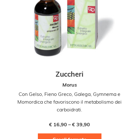
Zuccheri
Morus
Con Gelso, Fieno Greco, Galega, Gymnema e
C
Momordica che favoriscono il metabolismo dei
carboidrati.
€
16,90
–
€
39,90
Questo