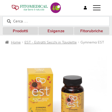
T
o
Cerca:
Cerca
g
g
l
Prodotti
Esigenze
Fitorubriche
e
n
Home
EST - Estratti Secchi in Tavolette
Gymnema EST
a
v
i
g
a
t
i
o
n