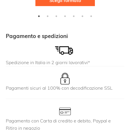
Scegli formato
prodotto
ha
più
varianti.
Le
Pagamento e spedizioni
opzioni
possono
essere
Spedizione in Italia in 2 giorni lavorativi*
scelte
nella
pagina
del
Pagamenti sicuri al 100% con decodificazione SSL
prodotto
Pagamento con Carta di credito e debito, Paypal e
Ritiro in negozio