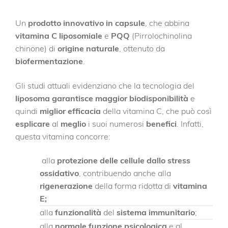
Un
prodotto innovativo in capsule
, che abbina
vitamina C liposomiale
e
PQQ
(Pirrolochinolina
chinone) di
origine naturale
, ottenuto da
biofermentazione
.
Gli studi attuali evidenziano che la tecnologia del
liposoma garantisce maggior biodisponibilità
e
quindi
miglior efficacia
della vitamina C, che può così
esplicare
al
meglio
i suoi numerosi
benefici
. Infatti,
questa vitamina concorre:
alla
protezione delle cellule dallo stress
ossidativo
, contribuendo anche alla
rigenerazione
della forma ridotta di
vitamina
E;
alla
funzionalità
del
sistema immunitario
;
alla
normale funzione psicologica
e al