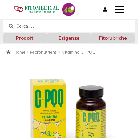
T
o
Cerca:
Cerca
g
g
l
Prodotti
Esigenze
Fitorubriche
e
n
Home
Micronutrienti
Vitamina C+PQQ
a
v
i
g
a
t
i
o
n