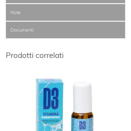
Note
Documenti
Prodotti correlati
co