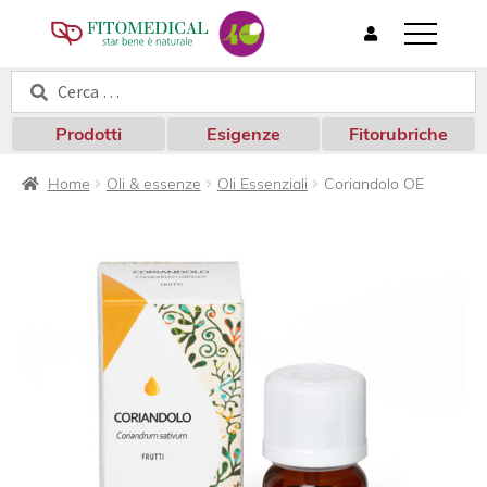
T
o
Cerca:
Cerca
g
g
l
Prodotti
Esigenze
Fitorubriche
e
n
Home
Oli & essenze
Oli Essenziali
Coriandolo OE
a
v
i
g
a
t
i
o
n