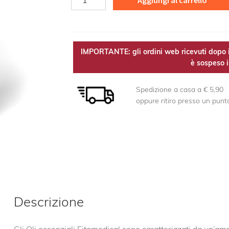
Aggiungi al carrello
di
Rosa
OE
quantità
IMPORTANTE: gli ordini web ricevuti dopo i
è sospeso il
Spedizione a casa a € 5,90
oppure ritiro presso un punt
Descrizione
Gli Oli essenziali Fitomedical sono caratterizzati da un’a