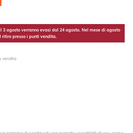
l 3 agosto verranno evasi dal 24 agosto. Nel mese di agosto
 ritiro presso i punti vendita.
o vendita
mpia gamma di scelta ed una grande versatilità d’uso: come