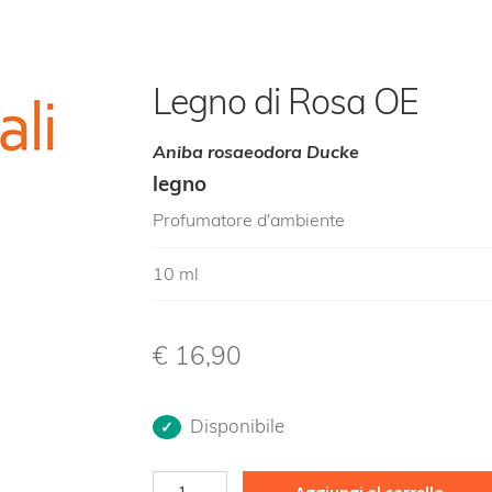
Legno di Rosa OE
Aniba rosaeodora Ducke
legno
Profumatore d'ambiente
10 ml
€
16,90
Disponibile
Legno