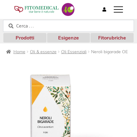
T
o
Cerca:
Cerca
g
g
l
Prodotti
Esigenze
Fitorubriche
e
n
Home
Oli & essenze
Oli Essenziali
Neroli bigarade OE
a
v
i
g
a
t
i
o
n