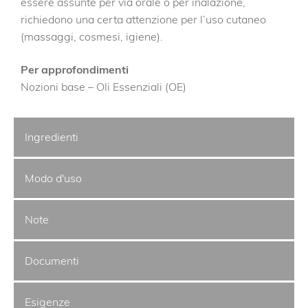
essere assunte per via orale o per inalazione,
richiedono una certa attenzione per l’uso cutaneo
(massaggi, cosmesi, igiene).
Per approfondimenti
Nozioni base – Oli Essenziali (OE)
Ingredienti
Modo d'uso
Note
Documenti
Esigenze