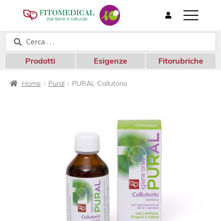
T
o
Cerca:
Cerca
g
g
l
Prodotti
Esigenze
Fitorubriche
e
n
Home
Pural
PURAL Collutorio
a
v
i
g
a
t
i
o
n