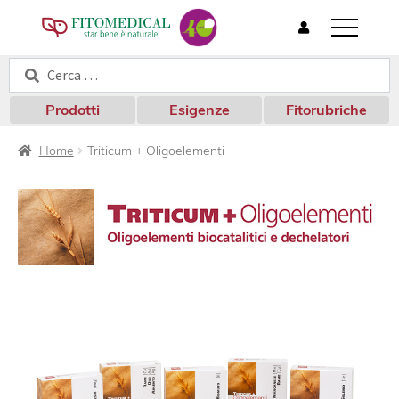
T
o
Cerca:
Cerca
g
g
l
Prodotti
Esigenze
Fitorubriche
e
n
Home
Triticum + Oligoelementi
a
v
i
g
a
t
i
o
n