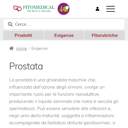
T
o
Cerca:
Cerca
g
g
l
Prodotti
Esigenze
Fitorubriche
e
n
Home
Esigenze
a
v
i
Prostata
g
a
t
La prostata è una ghiandola maschile che,
i
influenzata dall’azione degli ormoni, svolge un
o
importante ruolo per le funzioni riproduttive,
n
producendo il liquido seminale che nutre e veicola gli
spermatozoi. Può essere sensibile alle infezioni e,
negli anni della maturità, soggetta a infiammazioni
accompagnate da fastidiosi disturbi genitourinari, o