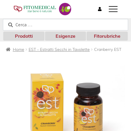
T
o
Cerca:
Cerca
g
g
l
Prodotti
Esigenze
Fitorubriche
e
n
Home
EST - Estratti Secchi in Tavolette
Cranberry EST
a
v
i
g
a
t
i
o
n