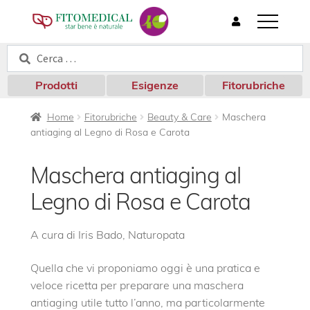
T
o
Cerca:
Cerca
g
g
l
Prodotti
Esigenze
Fitorubriche
e
n
Home
Fitorubriche
Beauty & Care
Maschera
a
antiaging al Legno di Rosa e Carota
v
i
g
Maschera antiaging al
a
t
Legno di Rosa e Carota
i
o
n
A cura di Iris Bado, Naturopata
Quella che vi proponiamo oggi è una pratica e
veloce ricetta per preparare una maschera
antiaging utile tutto l’anno, ma particolarmente