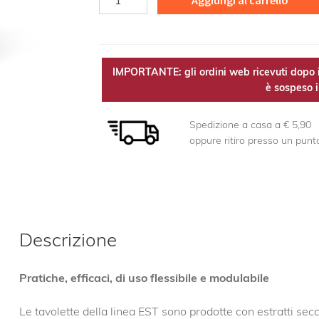
Aggiungi al carrello
EST
quantità
IMPORTANTE: gli ordini web ricevuti dopo i
è sospeso il
Spedizione a casa a € 5,90
oppure ritiro presso un punt
Descrizione
Pratiche, efficaci, di uso flessibile e modulabile
Le tavolette della linea EST sono prodotte con estratti secch