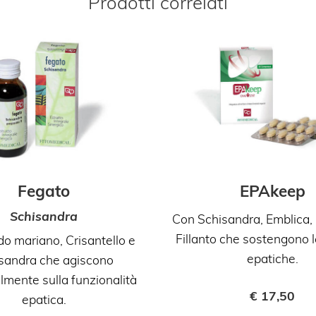
Prodotti correlati
Fegato
EPAkeep
Schisandra
Con Schisandra, Emblica, 
Fillanto che sostengono l
o mariano, Crisantello e
epatiche.
sandra che agiscono
lmente sulla funzionalità
€
17,50
epatica.