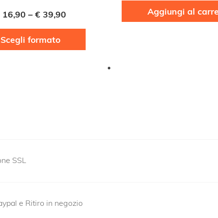
Aggiungi al carre
16,90
–
€
39,90
Questo
Scegli formato
prodotto
ha
più
varianti.
Le
opzioni
possono
essere
scelte
ione SSL
nella
pagina
del
ypal e Ritiro in negozio
prodotto