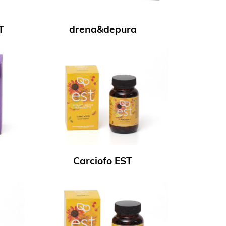
T
drena&depura
Carciofo EST