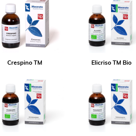
Crespino TM
Elicriso TM Bio