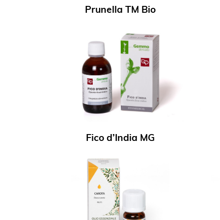
Prunella TM Bio
Fico d’India MG