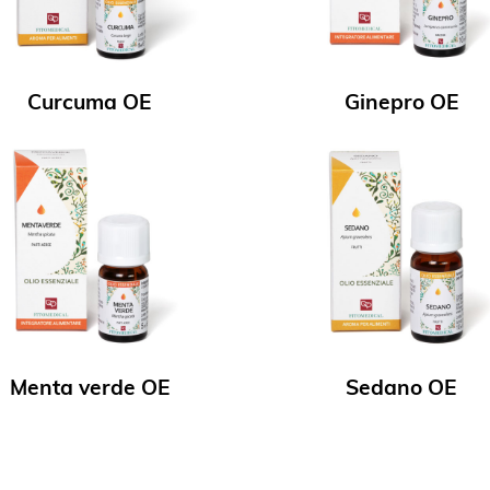
Curcuma OE
Ginepro OE
Menta verde OE
Sedano OE