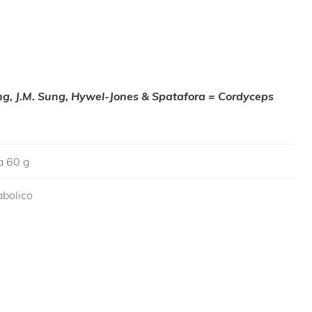
ng, J.M. Sung, Hywel-Jones & Spatafora = Cordyceps
a 60 g
abolico