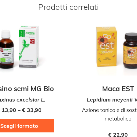
Prodotti correlati
sino semi MG Bio
Maca EST
axinus excelsior L.
Lepidium meyenii 
13,90
–
€
33,90
Azione tonica e di sos
metabolico
Questo
Scegli formato
prodotto
€
22,90