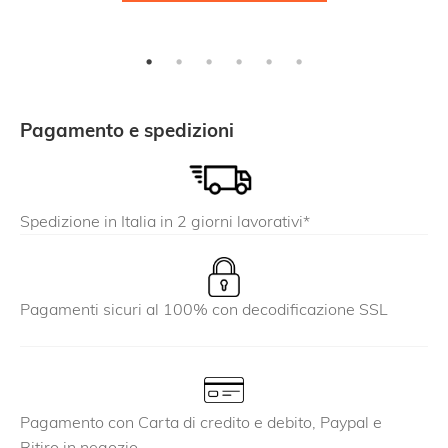
ha
più
varianti.
Le
opzioni
Pagamento e spedizioni
possono
essere
scelte
Spedizione in Italia in 2 giorni lavorativi*
nella
pagina
del
prodotto
Pagamenti sicuri al 100% con decodificazione SSL
Pagamento con Carta di credito e debito, Paypal e
Ritiro in negozio