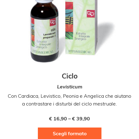
Ciclo
Levisticum
Con Cardiaca, Levistico, Peonia e Angelica che aiutano
a contrastare i disturbi del ciclo mestruale.
€
16,90
–
€
39,90
Questo
Scegli formato
prodotto