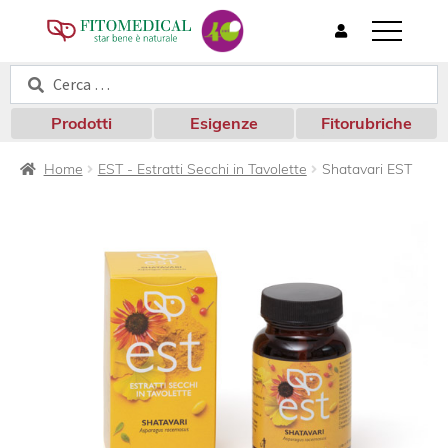
T
o
Cerca:
Cerca
g
g
l
Prodotti
Esigenze
Fitorubriche
e
n
Home
EST - Estratti Secchi in Tavolette
Shatavari EST
a
v
i
g
a
t
i
o
n