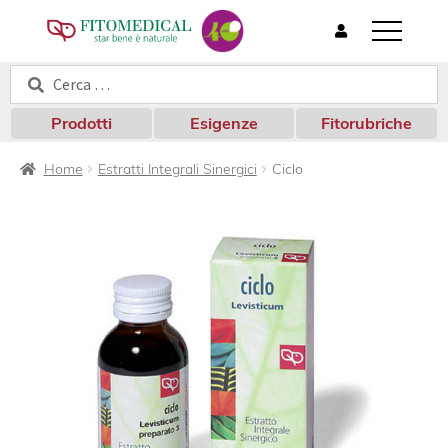
T
o
Cerca:
Cerca
g
g
l
Prodotti
Esigenze
Fitorubriche
e
n
Home
Estratti Integrali Sinergici
Ciclo
a
v
i
g
a
t
i
o
n