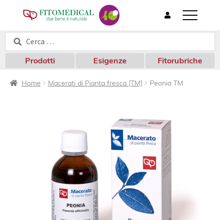
T
o
Cerca:
Cerca
g
g
l
Prodotti
Esigenze
Fitorubriche
e
n
Home
Macerati di Pianta fresca [TM]
Peonia TM
a
v
i
g
a
t
i
o
n