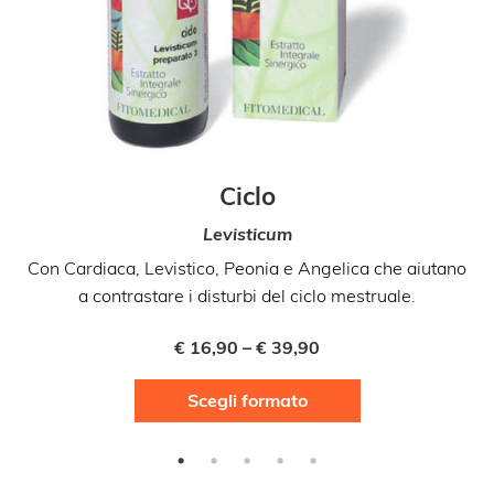
Ciclo
Levisticum
Con Cardiaca, Levistico, Peonia e Angelica che aiutano
C
a contrastare i disturbi del ciclo mestruale.
€
16,90
–
€
39,90
Questo
Scegli formato
prodotto
ha
più