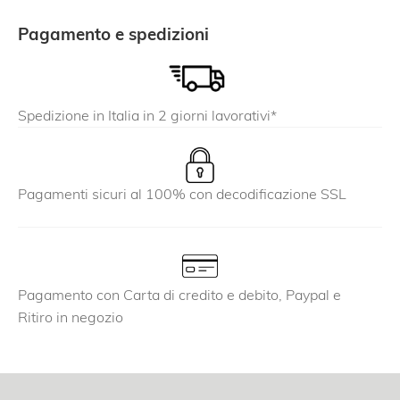
varianti.
Le
Pagamento e spedizioni
opzioni
possono
essere
Spedizione in Italia in 2 giorni lavorativi*
scelte
nella
pagina
del
Pagamenti sicuri al 100% con decodificazione SSL
prodotto
Pagamento con Carta di credito e debito, Paypal e
Ritiro in negozio