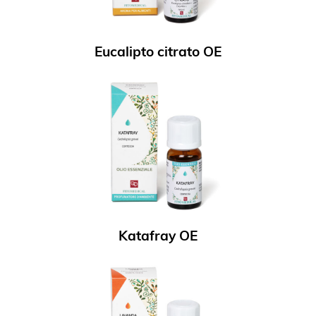
Eucalipto citrato OE
Katafray OE