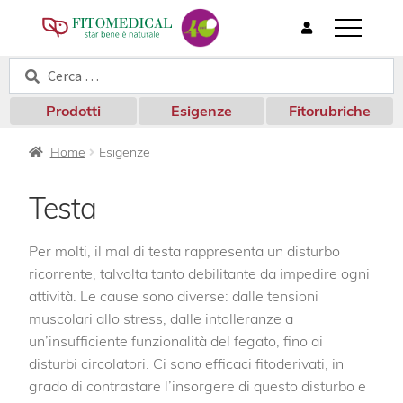
T
o
Cerca:
Cerca
g
g
l
Prodotti
Esigenze
Fitorubriche
e
n
Home
Esigenze
a
v
i
Testa
g
a
t
Per molti, il mal di testa rappresenta un disturbo
i
ricorrente, talvolta tanto debilitante da impedire ogni
o
attività. Le cause sono diverse: dalle tensioni
n
muscolari allo stress, dalle intolleranze a
un’insufficiente funzionalità del fegato, fino ai
disturbi circolatori. Ci sono efficaci fitoderivati, in
grado di contrastare l’insorgere di questo disturbo e