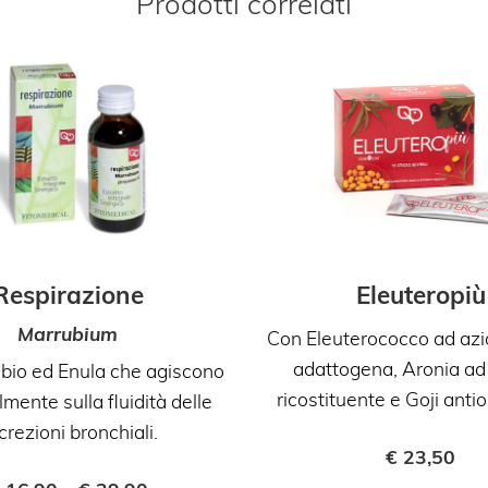
Prodotti correlati
Respirazione
Eleuteropiù
Marrubium
Con Eleuterococco ad azi
adattogena, Aronia ad
bio ed Enula che agiscono
ricostituente e Goji anti
mente sulla fluidità delle
crezioni bronchiali.
€
23,50