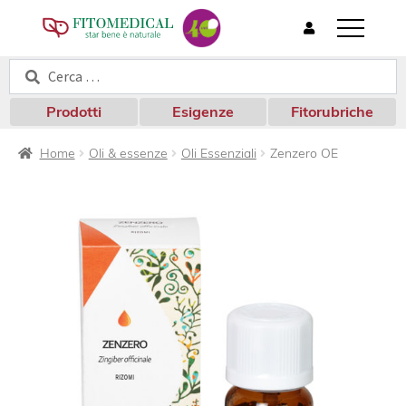
T
o
Cerca:
Cerca
g
g
l
Prodotti
Esigenze
Fitorubriche
e
n
Home
Oli & essenze
Oli Essenziali
Zenzero OE
a
v
i
g
a
t
i
o
n