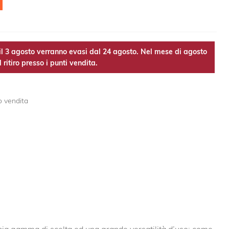
l 3 agosto verranno evasi dal 24 agosto. Nel mese di agosto
 ritiro presso i punti vendita.
o vendita
mpia gamma di scelta ed una grande versatilità d’uso: come