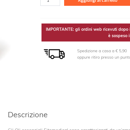
Aggiungi al carrello
OE
quantità
IMPORTANTE: gli ordini web ricevuti dopo i
è sospeso il
Spedizione a casa a € 5,90
oppure ritiro presso un punt
Descrizione
Gli Oli essenziali Fitomedical sono caratterizzati da un’a