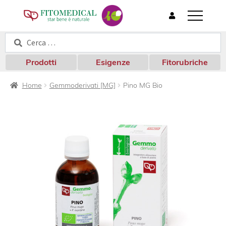
T
o
Cerca:
Cerca
g
g
l
Prodotti
Esigenze
Fitorubriche
e
n
Home
Gemmoderivati [MG]
Pino MG Bio
a
v
i
g
a
t
i
o
n