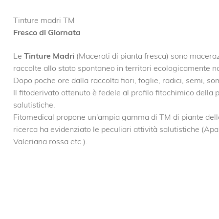
Tinture madri TM
Fresco di Giornata
Le
Tinture Madri
(Macerati di pianta fresca) sono maceraz
raccolte allo stato spontaneo in territori ecologicamente n
Dopo poche ore dalla raccolta fiori, foglie, radici, semi, so
Il fitoderivato ottenuto è fedele al profilo fitochimico dell
salutistiche.
Fitomedical propone un'ampia gamma di TM di piante della 
ricerca ha evidenziato le peculiari attività salutistiche (Ap
Valeriana rossa etc.).