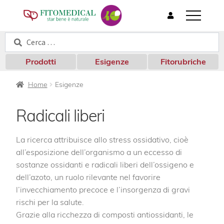
T
o
Cerca:
Cerca
g
g
l
Prodotti
Esigenze
Fitorubriche
e
n
Home
Esigenze
a
v
i
Radicali liberi
g
a
t
La ricerca attribuisce allo stress ossidativo, cioè
i
all’esposizione dell’organismo a un eccesso di
o
sostanze ossidanti e radicali liberi dell’ossigeno e
n
dell’azoto, un ruolo rilevante nel favorire
l’invecchiamento precoce e l’insorgenza di gravi
rischi per la salute.
Grazie alla ricchezza di composti antiossidanti, le