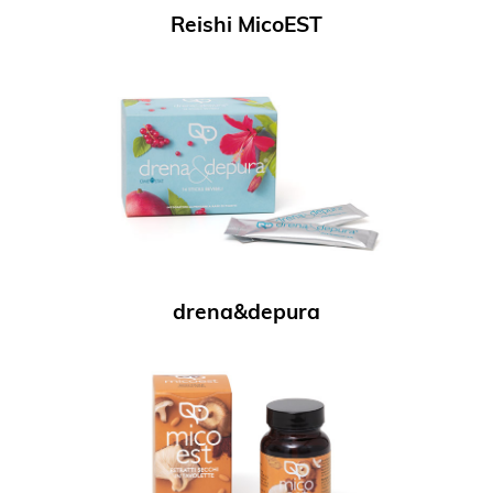
Reishi MicoEST
drena&depura