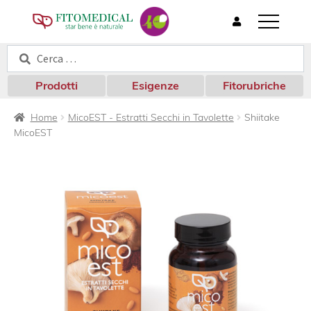
T
o
Cerca:
Cerca
g
g
l
Prodotti
Esigenze
Fitorubriche
e
n
Home
MicoEST - Estratti Secchi in Tavolette
Shiitake
a
MicoEST
v
i
g
a
t
i
o
n