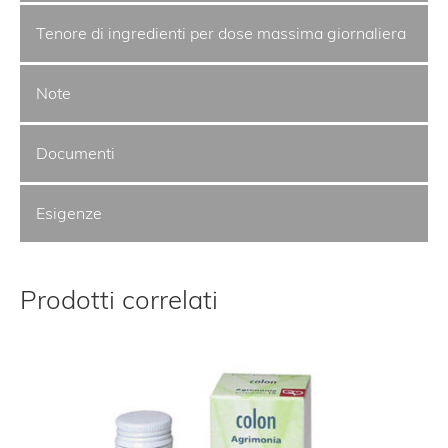
Tenore di ingredienti per dose massima giornaliera
Note
Documenti
Esigenze
Prodotti correlati