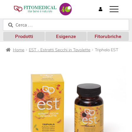
T
o
Cerca:
Cerca
g
g
l
Prodotti
Esigenze
Fitorubriche
e
n
Home
EST - Estratti Secchi in Tavolette
Triphala EST
a
v
i
g
a
t
i
o
n