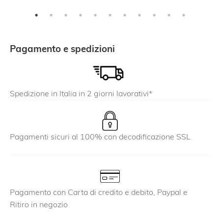
ha
più
varianti.
Le
Pagamento e spedizioni
opzioni
possono
essere
Spedizione in Italia in 2 giorni lavorativi*
scelte
nella
pagina
del
Pagamenti sicuri al 100% con decodificazione SSL
prodotto
Pagamento con Carta di credito e debito, Paypal e
Ritiro in negozio