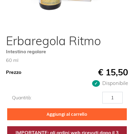
Erbaregola Ritmo
Intestino regolare
60 ml
€
15,50
Prezzo
Disponibile
Erbaregola
Quantità:
Ritmo
quantità
Aggiungi al carrello
IMPORTANTE: gli ordini web ricevuti dopo il 3