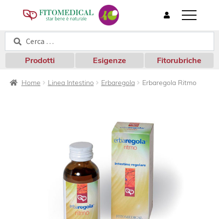
T
o
Cerca:
Cerca
g
g
l
Prodotti
Esigenze
Fitorubriche
e
n
Home
Linea Intestino
Erbaregola
Erbaregola Ritmo
a
v
i
g
a
t
i
o
n