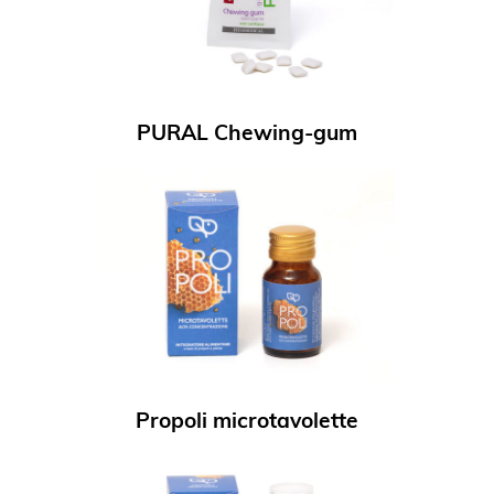
PURAL Chewing-gum
Propoli microtavolette