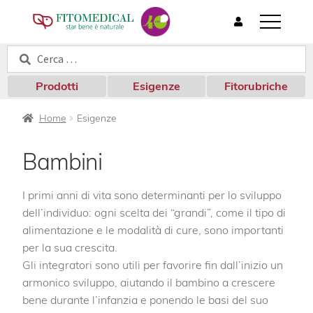
T
o
Cerca:
Cerca
g
g
l
Prodotti
Esigenze
Fitorubriche
e
n
Home
Esigenze
a
v
i
Bambini
g
a
t
I primi anni di vita sono determinanti per lo sviluppo
i
dell’individuo: ogni scelta dei “grandi”, come il tipo di
o
alimentazione e le modalità di cure, sono importanti
n
per la sua crescita.
Gli integratori sono utili per favorire fin dall’inizio un
armonico sviluppo, aiutando il bambino a crescere
bene durante l’infanzia e ponendo le basi del suo