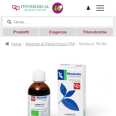
T
o
Cerca:
Cerca
g
g
l
Prodotti
Esigenze
Fitorubriche
e
n
Home
Macerati di Pianta fresca [TM]
Sambuco TM Bio
a
v
i
g
a
t
i
o
n