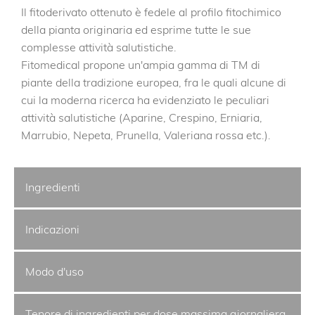
Il fitoderivato ottenuto è fedele al profilo fitochimico
della pianta originaria ed esprime tutte le sue
complesse attività salutistiche.
Fitomedical propone un'ampia gamma di TM di
piante della tradizione europea, fra le quali alcune di
cui la moderna ricerca ha evidenziato le peculiari
attività salutistiche (Aparine, Crespino, Erniaria,
Marrubio, Nepeta, Prunella, Valeriana rossa etc.).
Ingredienti
Indicazioni
Modo d'uso
Tenore di ingredienti per dose massima giornaliera