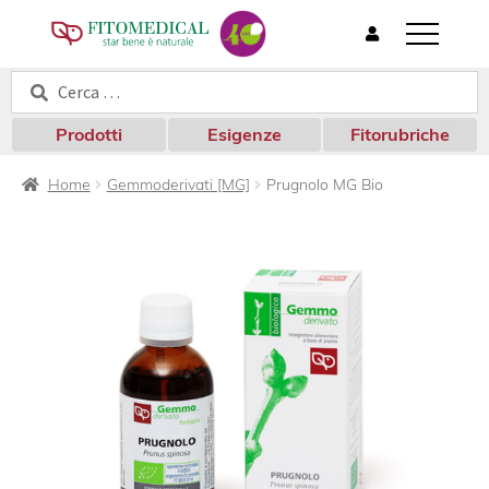
T
o
Cerca:
Cerca
g
g
l
Prodotti
Esigenze
Fitorubriche
e
n
Home
Gemmoderivati [MG]
Prugnolo MG Bio
a
v
i
g
a
t
i
o
n