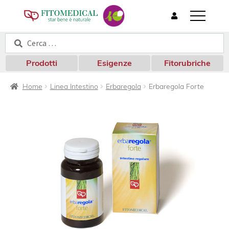
T
o
Cerca:
Cerca
g
g
l
Prodotti
Esigenze
Fitorubriche
e
n
Home
Linea Intestino
Erbaregola
Erbaregola Forte
a
v
i
g
a
t
i
o
n