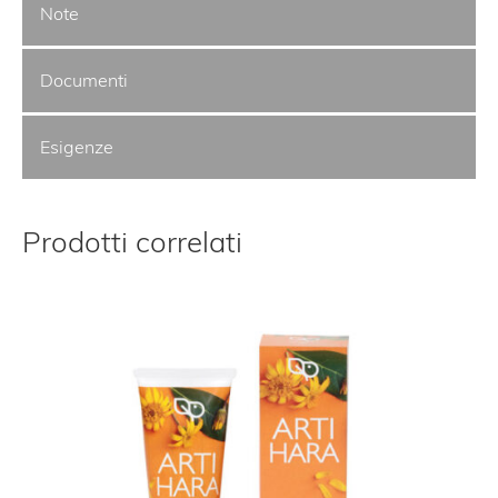
Note
Documenti
Esigenze
Prodotti correlati
Gr