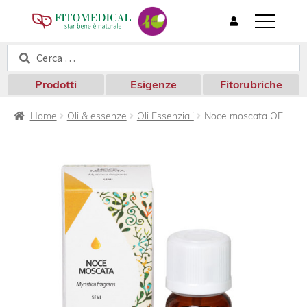
T
o
Cerca:
Cerca
g
g
l
Prodotti
Esigenze
Fitorubriche
e
n
Home
Oli & essenze
Oli Essenziali
Noce moscata OE
a
v
i
g
a
t
i
o
n