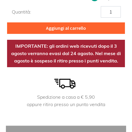
Noce
Quantità:
moscata
OE
Aggiungi al carrello
quantità
IMPORTANTE: gli ordini web ricevuti dopo il 3
agosto verranno evasi dal 24 agosto. Nel mese di
agosto è sospeso il ritiro presso i punti vendita.
Spedizione a casa a € 5,90
oppure ritiro presso un punto vendita