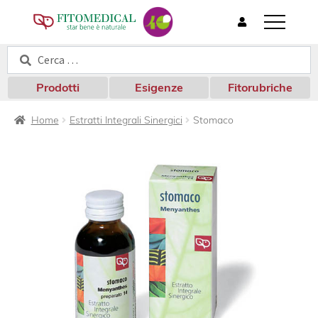
T
o
Cerca:
Cerca
g
g
l
Prodotti
Esigenze
Fitorubriche
e
n
Home
Estratti Integrali Sinergici
Stomaco
a
v
i
g
a
t
i
o
n