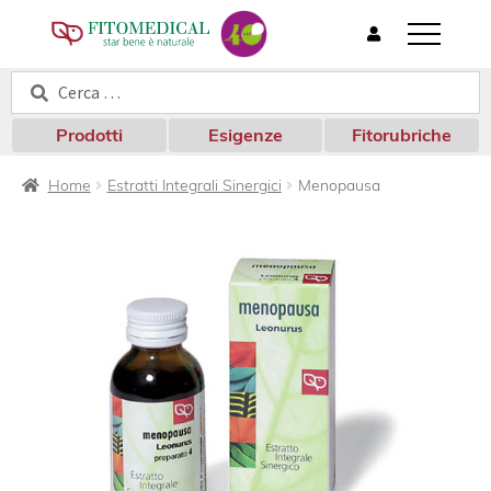
T
o
Cerca:
Cerca
g
g
l
Prodotti
Esigenze
Fitorubriche
e
n
Home
Estratti Integrali Sinergici
Menopausa
a
v
i
g
a
t
i
o
n