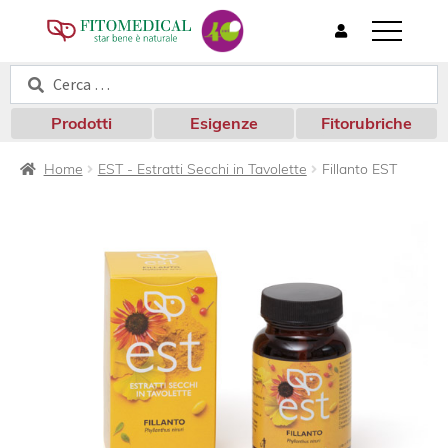
T
o
Cerca:
Cerca
g
g
l
Prodotti
Esigenze
Fitorubriche
e
n
Home
EST - Estratti Secchi in Tavolette
Fillanto EST
a
v
i
g
a
t
i
o
n