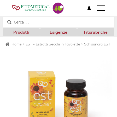
T
o
Cerca:
Cerca
g
g
l
Prodotti
Esigenze
Fitorubriche
e
n
Home
EST - Estratti Secchi in Tavolette
Schisandra EST
a
v
i
g
a
t
i
o
n