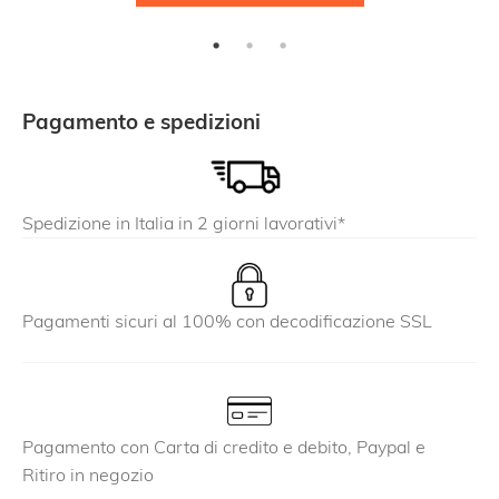
prodotto
ha
più
varianti.
Le
Pagamento e spedizioni
opzioni
possono
essere
Spedizione in Italia in 2 giorni lavorativi*
scelte
nella
pagina
del
Pagamenti sicuri al 100% con decodificazione SSL
prodotto
Pagamento con Carta di credito e debito, Paypal e
Ritiro in negozio