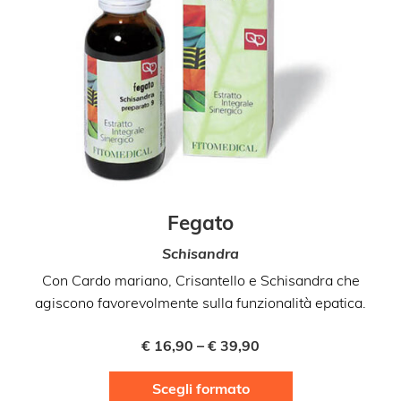
Fegato
Schisandra
Co
Con Cardo mariano, Crisantello e Schisandra che
agiscono favorevolmente sulla funzionalità epatica.
€
16,90
–
€
39,90
Questo
Scegli formato