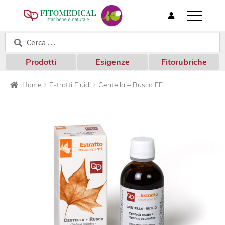
T
o
Cerca:
Cerca
g
g
l
Prodotti
Esigenze
Fitorubriche
e
n
Home
Estratti Fluidi
Centella – Rusco EF
a
v
i
g
a
t
i
o
n