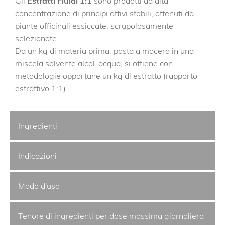
Gli
Estratti Fluidi 1:1
sono prodotti ad alta
concentrazione di principi attivi stabili, ottenuti da
piante officinali essiccate, scrupolosamente
selezionate.
Da un kg di materia prima, posta a macero in una
miscela solvente alcol-acqua, si ottiene con
metodologie opportune un kg di estratto (rapporto
estrattivo 1:1).
Ingredienti
Indicazioni
Modo d'uso
Tenore di ingredienti per dose massima giornaliera