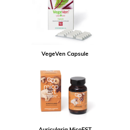
VegeVen Capsule
Auricularia MicoEST