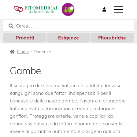
T
o
Cerca:
Cerca
g
g
l
Prodotti
Esigenze
Fitorubriche
e
n
Home
Esigenze
a
v
i
Gambe
g
a
t
Il sostegno del sistema linfatico e la tutela dei vasi
i
sanguigni sono due fattori indispensabili per il
o
benessere delle nostre gambe. Favorire il drenaggio
n
linfatico evita la formazione di edemi, ristagni e
gonfiori. Proteggere arterie, vene e capillari dal
danno ossidativo e da fattori infiammatori consente
invece di garantire nutrimento e ossigeno agli arti