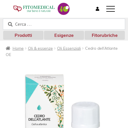
T
o
Cerca:
Cerca
g
g
l
Prodotti
Esigenze
Fitorubriche
e
n
Home
Oli & essenze
Oli Essenziali
Cedro dell’Atlante
a
OE
v
i
g
a
t
i
o
n