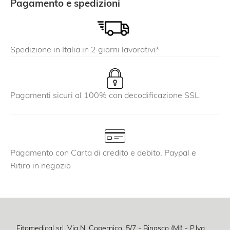
Pagamento e spedizioni
opzioni
possono
essere
Spedizione in Italia in 2 giorni lavorativi*
scelte
nella
pagina
del
Pagamenti sicuri al 100% con decodificazione SSL
prodotto
Pagamento con Carta di credito e debito, Paypal e
Ritiro in negozio
Fitomedical srl, Via N. Copernico, 5/7 - Binasco (MI) - P.Iva