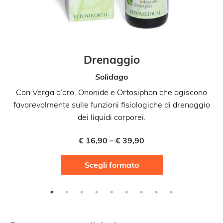
Drenaggio
Solidago
Con Verga d’oro, Ononide e Ortosiphon che agiscono
favorevolmente sulle funzioni fisiologiche di drenaggio
al
dei liquidi corporei.
€
16,90
–
€
39,90
Questo
Scegli formato
prodotto
ha
più
varianti.
Le