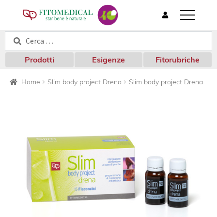
T
o
Cerca:
Cerca
g
g
l
Prodotti
Esigenze
Fitorubriche
e
n
Home
Slim body project Drena
Slim body project Drena
a
v
i
g
a
t
i
o
n