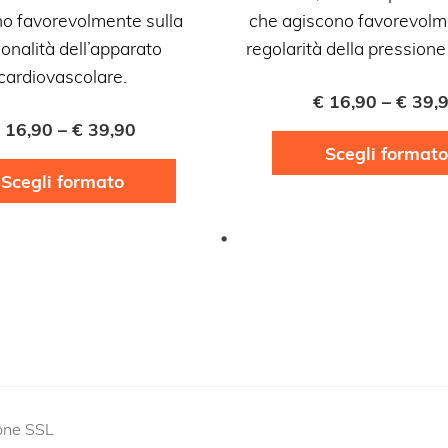
o favorevolmente sulla
che agiscono favorevolm
ionalità dell’apparato
regolarità della pressione
cardiovascolare.
€
16,90
–
€
39,
16,90
–
€
39,90
Scegli formato
Questo
Scegli formato
prodotto
ha
più
varianti.
Le
opzioni
possono
essere
scelte
ione SSL