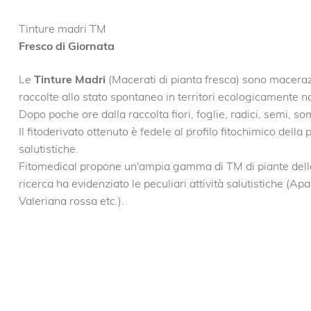
Tinture madri TM
Fresco di Giornata
Le
Tinture Madri
(Macerati di pianta fresca) sono maceraz
raccolte allo stato spontaneo in territori ecologicamente n
Dopo poche ore dalla raccolta fiori, foglie, radici, semi, so
Il fitoderivato ottenuto è fedele al profilo fitochimico dell
salutistiche.
Fitomedical propone un'ampia gamma di TM di piante della 
ricerca ha evidenziato le peculiari attività salutistiche (Ap
Valeriana rossa etc.).