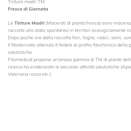
Tinture madri TM
Fresco di Giornata
Le
Tinture Madri
(Macerati di pianta fresca) sono maceraz
raccolte allo stato spontaneo in territori ecologicamente n
Dopo poche ore dalla raccolta fiori, foglie, radici, semi, so
Il fitoderivato ottenuto è fedele al profilo fitochimico dell
salutistiche.
Fitomedical propone un'ampia gamma di TM di piante della 
ricerca ha evidenziato le peculiari attività salutistiche (Ap
Valeriana rossa etc.).