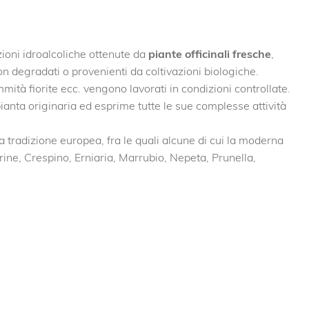
ioni idroalcoliche ottenute da
piante officinali fresche
,
on degradati o provenienti da coltivazioni biologiche.
mmità fiorite ecc. vengono lavorati in condizioni controllate.
a pianta originaria ed esprime tutte le sue complesse attività
tradizione europea, fra le quali alcune di cui la moderna
arine, Crespino, Erniaria, Marrubio, Nepeta, Prunella,