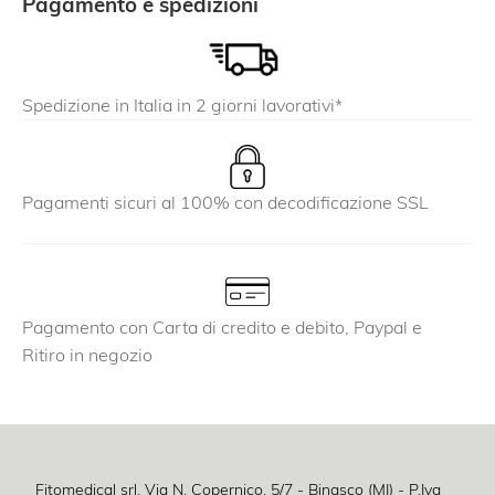
Pagamento e spedizioni
opzioni
possono
essere
Spedizione in Italia in 2 giorni lavorativi*
scelte
nella
pagina
del
Pagamenti sicuri al 100% con decodificazione SSL
prodotto
Pagamento con Carta di credito e debito, Paypal e
Ritiro in negozio
Fitomedical srl, Via N. Copernico, 5/7 - Binasco (MI) - P.Iva