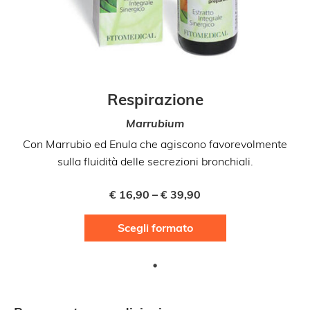
Respirazione
Marrubium
Con Marrubio ed Enula che agiscono favorevolmente
sulla fluidità delle secrezioni bronchiali.
€
16,90
–
€
39,90
Questo
Scegli formato
prodotto
ha
più
varianti.
Le