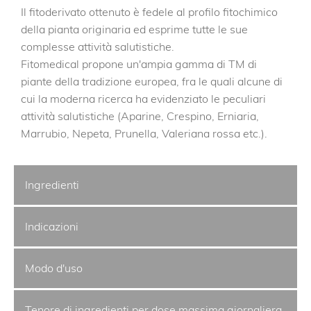
Il fitoderivato ottenuto è fedele al profilo fitochimico
della pianta originaria ed esprime tutte le sue
complesse attività salutistiche.
Fitomedical propone un'ampia gamma di TM di
piante della tradizione europea, fra le quali alcune di
cui la moderna ricerca ha evidenziato le peculiari
attività salutistiche (Aparine, Crespino, Erniaria,
Marrubio, Nepeta, Prunella, Valeriana rossa etc.).
Ingredienti
Indicazioni
Modo d'uso
Tenore di ingredienti per dose massima giornaliera