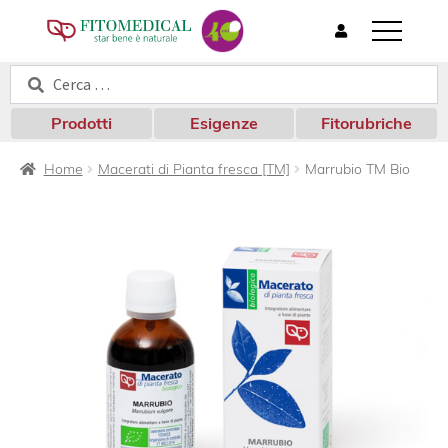
T
o
Cerca:
Cerca
g
g
l
Prodotti
Esigenze
Fitorubriche
e
n
Home
Macerati di Pianta fresca [TM]
Marrubio TM Bio
a
v
i
g
a
t
i
o
n